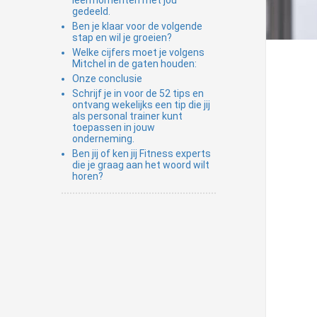
leermomenten met jou
gedeeld.
Ben je klaar voor de volgende
stap en wil je groeien?
Welke cijfers moet je volgens
Mitchel in de gaten houden:
Onze conclusie
Schrijf je in voor de 52 tips en
ontvang wekelijks een tip die jij
als personal trainer kunt
toepassen in jouw
onderneming.
Ben jij of ken jij Fitness experts
die je graag aan het woord wilt
horen?