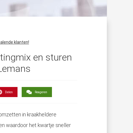
alende klanten!
tingmix en sturen
l Lemans
Delen
Reageren
omzetten in kraakheldere
n waardoor het kwartje sneller