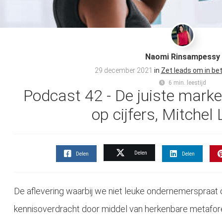
Naomi Rinsampessy
29 december 2021
in
Zet leads om in bet
6 min. leestijd
Podcast 42 - De juiste marke
op cijfers, Mitche
Delen
Delen
Delen
De aflevering waarbij we niet leuke ondernemerspraat 
kennisoverdracht door middel van herkenbare metafore