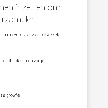
nnen inzetten om
verzamelen:
ogramma voor vrouwen ontwikkeld
2 feedback punten van je:
et's grow🚀