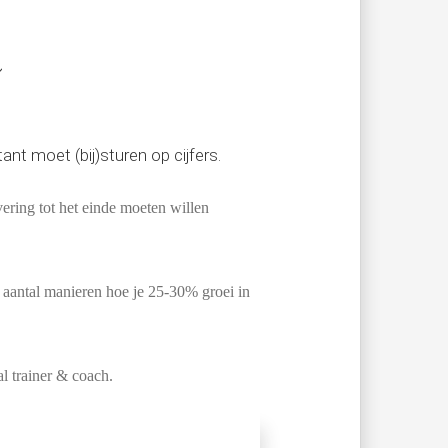
️
 moet (bij)sturen op cijfers.
ring tot het einde moeten willen
en aantal manieren hoe je 25-30% groei in
al trainer & coach.