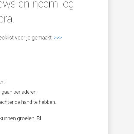
ews en neem leg
era.
cklist voor je gemaakt.
>>>
en;
lt gaan benaderen;
 achter de hand te hebben.
unnen groeien. Bl