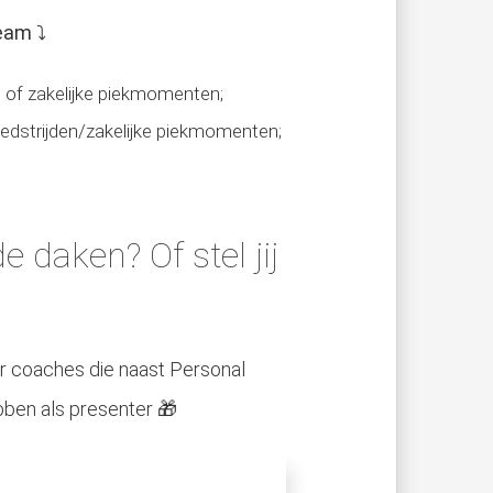
eam ⤵️
 of zakelijke piekmomenten;
wedstrijden/zakelijke piekmomenten;
 daken? Of stel jij
r coaches die naast Personal
bben als presenter 🎁