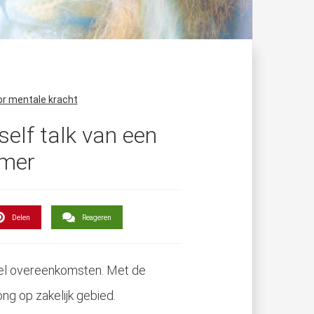
or mentale kracht
elf talk van een
emer
Delen
Reageren
el overeenkomsten. Met de
ng op zakelijk gebied.