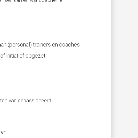
 mensen kan en wilt coachen en
aan (personal) trainers en coaches
 initiatief opgezet.
itch van gepassioneerd
ren