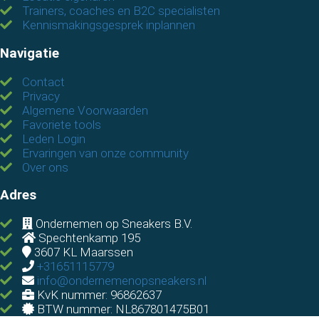
Trainers, coaches en B2C specialisten
Kennismakingsgesprek inplannen
Navigatie
Contact
Privacy
Algemene Voorwaarden
Favoriete tools
Leden Login
Ervaringen van onze community
Over ons
Adres
Ondernemen op Sneakers B.V.
Spechtenkamp 195
3607 KL
Maarssen
+31651115779
info@ondernemenopsneakers.nl
KvK nummer: 96862637
BTW nummer: NL867801475B01