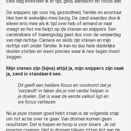
Elke dag investeer ik er tijd, geld, aandacht en focus aan.
De snippers zijn voor mij; gezondheid, familie en avontuur.
Hier ben ik wekelijks mee bezig. De zand waardes doe ik
alleen iets mee als ik tijd over heb of iemand er naar
vraagt en het me helpt op de stenen en snippers. Een
carrièrekans of trainingsdag gaat dus voor de verjaardag
van mijn nichtje. Carriere en skills zijn stenen en mijn
nichtje valt onder familie. Ik kan nu dus hele duidelijke
doelen stellen en weet precies waar ik nee tegen moet
zeggen.
Mijn stenen zijn (bijna) altijd ja, mijn snippers zijn vaak
ja, zand is standaard nee.
Dit geeft een heldere focus en voorkomt dat je
‘verzandt’ in taken die je niet verder helpen in
je doelen.
Dat is waar de eerste valkuil ligt en
we focus verliezen.
Nu je jouw stenen goed hebt staan is de volgende stap
om tot actie over te gaan. Van dromen komen geen
resultaten. Dat is hopen en hoop is voor losers. Je zal
moeten creëren. Het in dromen blijven zitten ligt aan de