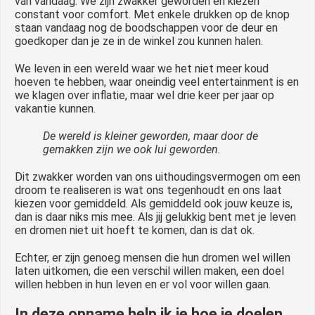
van vandaag. We zijn zwakker geworden en kiezen
constant voor comfort. Met enkele drukken op de knop
staan vandaag nog de boodschappen voor de deur en
goedkoper dan je ze in de winkel zou kunnen halen.
We leven in een wereld waar we het niet meer koud
hoeven te hebben, waar oneindig veel entertainment is en
we klagen over inflatie, maar wel drie keer per jaar op
vakantie kunnen.
De wereld is kleiner geworden, maar door de
gemakken zijn we ook lui geworden.
Dit zwakker worden van ons uithoudingsvermogen om een
droom te realiseren is wat ons tegenhoudt en ons laat
kiezen voor gemiddeld. Als gemiddeld ook jouw keuze is,
dan is daar niks mis mee. Als jij gelukkig bent met je leven
en dromen niet uit hoeft te komen, dan is dat ok.
Echter, er zijn genoeg mensen die hun dromen wel willen
laten uitkomen, die een verschil willen maken, een doel
willen hebben in hun leven en er vol voor willen gaan.
In deze opname help ik je hoe je doelen