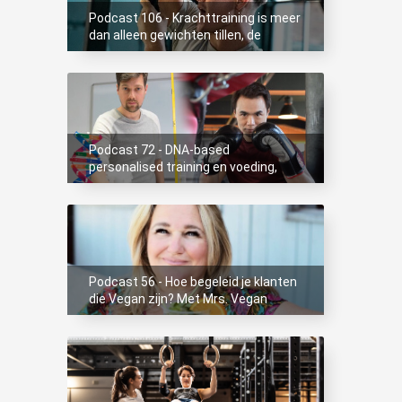
Podcast 106 - Krachttraining is meer
dan alleen gewichten tillen, de
holistische aanpak van Rik
Remmelzwaal
Podcast 72 - DNA-based
personalised training en voeding,
Henry en Lody, Omniyou
Podcast 56 - Hoe begeleid je klanten
die Vegan zijn? Met Mrs. Vegan