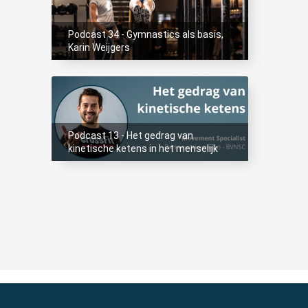
Podcast 34 - Gymnastics als basis,
Karin Weijgers
Podcast 13 - Het gedrag van
kinetische ketens in het menselijk
lichaam, Bart van Nimwegen - BVNSC